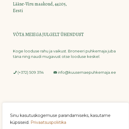
Lääne-Viru maakond, 44205,
Eesti
VÕTA MEIEGA JULGELT ÜHENDUST
Koge looduse rahu ja vaikust. Broneeri puhkemaja juba
täna ning naudi mugavust otse looduse keskel.
(+372) 509 3114
info@kuusemaepuhkemaja.ee
Sinu kasutuskogemuse parandamiseks, kasutame
küpsiseid.
Privaatsuspoliitika
© 2026 | Kuusemäe Invest OÜ | Kõik õigused kaitstud |