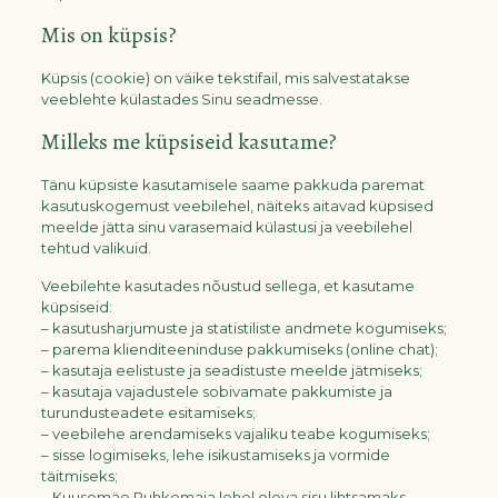
Mis on küpsis?
Küpsis (cookie) on väike tekstifail, mis salvestatakse
veeblehte külastades Sinu seadmesse.
Milleks me küpsiseid kasutame?
Tänu küpsiste kasutamisele saame pakkuda paremat
kasutuskogemust veebilehel, näiteks aitavad küpsised
meelde jätta sinu varasemaid külastusi ja veebilehel
tehtud valikuid.
Veebilehte kasutades nõustud sellega, et kasutame
küpsiseid:
– kasutusharjumuste ja statistiliste andmete kogumiseks;
– parema klienditeeninduse pakkumiseks (online chat);
– kasutaja eelistuste ja seadistuste meelde jätmiseks;
– kasutaja vajadustele sobivamate pakkumiste ja
turundusteadete esitamiseks;
– veebilehe arendamiseks vajaliku teabe kogumiseks;
– sisse logimiseks, lehe isikustamiseks ja vormide
täitmiseks;
– Kuusemäe Puhkemaja lehel oleva sisu lihtsamaks