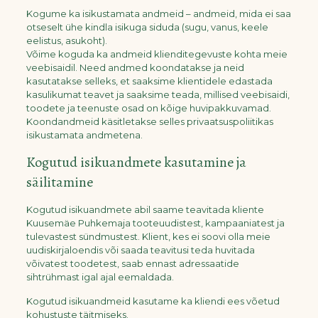
Kogume ka isikustamata andmeid – andmeid, mida ei saa
otseselt ühe kindla isikuga siduda (sugu, vanus, keele
eelistus, asukoht).
Võime koguda ka andmeid klienditegevuste kohta meie
veebisaidil. Need andmed koondatakse ja neid
kasutatakse selleks, et saaksime klientidele edastada
kasulikumat teavet ja saaksime teada, millised veebisaidi,
toodete ja teenuste osad on kõige huvipakkuvamad.
Koondandmeid käsitletakse selles privaatsuspoliitikas
isikustamata andmetena.
Kogutud isikuandmete kasutamine ja
säilitamine
Kogutud isikuandmete abil saame teavitada kliente
Kuusemäe Puhkemaja tooteuudistest, kampaaniatest ja
tulevastest sündmustest. Klient, kes ei soovi olla meie
uudiskirjaloendis või saada teavitusi teda huvitada
võivatest toodetest, saab ennast adressaatide
sihtrühmast igal ajal eemaldada.
Kogutud isikuandmeid kasutame ka kliendi ees võetud
kohustuste täitmiseks.