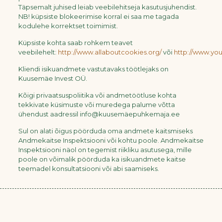
Täpsemalt juhised leiab veebilehitseja kasutusjuhendist.
NB! küpsiste blokeerimise korral ei saa me tagada
kodulehe korrektset toimimist.
Küpsiste kohta saab rohkem teavet
veebilehelt:
http://www.allaboutcookies.org/
või
http://www.yo
Kliendi isikuandmete vastutavaks töötlejaks on
Kuusemäe Invest OÜ.
Kõigi privaatsuspoliitika või andmetöötluse kohta
tekkivate küsimuste või muredega palume võtta
ühendust aadressil info@kuusemäepuhkemaja.ee
Sul on alati õigus pöörduda oma andmete kaitsmiseks
Andmekaitse Inspektsiooni või kohtu poole. Andmekaitse
Inspektsiooni näol on tegemist riikliku asutusega, mille
poole on võimalik pöörduda ka isikuandmete kaitse
teemadel konsultatsiooni või abi saamiseks.