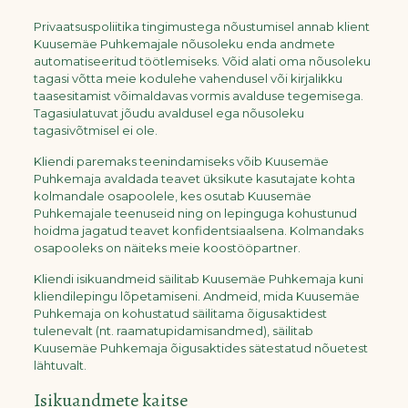
Privaatsuspoliitika tingimustega nõustumisel annab klient
Kuusemäe Puhkemajale nõusoleku enda andmete
automatiseeritud töötlemiseks. Võid alati oma nõusoleku
tagasi võtta meie kodulehe vahendusel või kirjalikku
taasesitamist võimaldavas vormis avalduse tegemisega.
Tagasiulatuvat jõudu avaldusel ega nõusoleku
tagasivõtmisel ei ole.
Kliendi paremaks teenindamiseks võib Kuusemäe
Puhkemaja avaldada teavet üksikute kasutajate kohta
kolmandale osapoolele, kes osutab Kuusemäe
Puhkemajale teenuseid ning on lepinguga kohustunud
hoidma jagatud teavet konfidentsiaalsena. Kolmandaks
osapooleks on näiteks meie koostööpartner.
Kliendi isikuandmeid säilitab Kuusemäe Puhkemaja kuni
kliendilepingu lõpetamiseni. Andmeid, mida Kuusemäe
Puhkemaja on kohustatud säilitama õigusaktidest
tulenevalt (nt. raamatupidamisandmed), säilitab
Kuusemäe Puhkemaja õigusaktides sätestatud nõuetest
lähtuvalt.
Isikuandmete kaitse