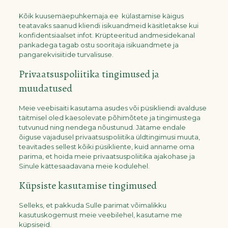
Kõik kuusemäepuhkemaja.ee külastamise käigus
teatavaks saanud kliendi isikuandmeid käsitletakse kui
konfidentsiaalset infot. Krüpteeritud andmesidekanal
pankadega tagab ostu sooritaja isikuandmete ja
pangarekvisiitide turvalisuse.
Privaatsuspoliitika tingimused ja
muudatused
Meie veebisaiti kasutama asudes või püsikliendi avalduse
täitmisel oled käesolevate põhimõtete ja tingimustega
tutvunud ning nendega nõustunud. Jätame endale
õiguse vajadusel privaatsuspoliitika üldtingimusi muuta,
teavitades sellest kõiki püsikliente, kuid anname oma
parima, et hoida meie privaatsuspoliitika ajakohase ja
Sinule kättesaadavana meie kodulehel.
Küpsiste kasutamise tingimused
Selleks, et pakkuda Sulle parimat võimalikku
kasutuskogemust meie veebilehel, kasutame me
küpsiseid.