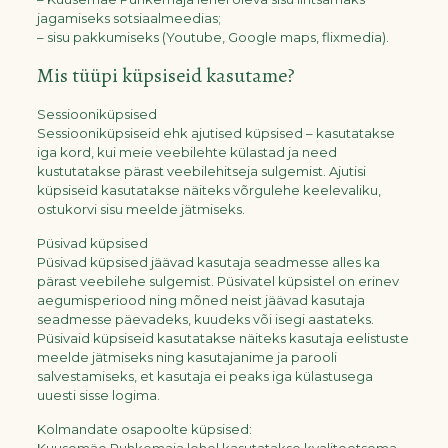
jagamiseks sotsiaalmeedias;
– sisu pakkumiseks (Youtube, Google maps, flixmedia).
Mis tüüpi küpsiseid kasutame?
Sessiooniküpsised
Sessiooniküpsiseid ehk ajutised küpsised – kasutatakse
iga kord, kui meie veebilehte külastad ja need
kustutatakse pärast veebilehitseja sulgemist. Ajutisi
küpsiseid kasutatakse näiteks võrgulehe keelevaliku,
ostukorvi sisu meelde jätmiseks.
Püsivad küpsised
Püsivad küpsised jäävad kasutaja seadmesse alles ka
pärast veebilehe sulgemist. Püsivatel küpsistel on erinev
aegumisperiood ning mõned neist jäävad kasutaja
seadmesse päevadeks, kuudeks või isegi aastateks.
Püsivaid küpsiseid kasutatakse näiteks kasutaja eelistuste
meelde jätmiseks ning kasutajanime ja parooli
salvestamiseks, et kasutaja ei peaks iga külastusega
uuesti sisse logima.
Kolmandate osapoolte küpsised: