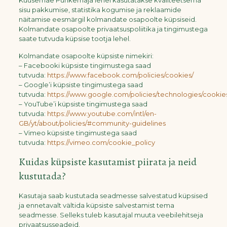
Kuusemäe Puhkemaja lehel kasutatakse kvaliteetsema
sisu pakkumise, statistika kogumise ja reklaamide
näitamise eesmärgil kolmandate osapoolte küpsiseid.
Kolmandate osapoolte privaatsuspoliitika ja tingimustega
saate tutvuda küpsise tootja lehel.
Kolmandate osapoolte küpsiste nimekiri:
– Facebooki küpsiste tingimustega saad
tutvuda:
https://www.facebook.com/policies/cookies/
– Google’i küpsiste tingimustega saad
tutvuda:
https://www.google.com/policies/technologies/cookie
– YouTube’i küpsiste tingimustega saad
tutvuda:
https://www.youtube.com/intl/en-
GB/yt/about/policies/#community-guidelines
– Vimeo küpsiste tingimustega saad
tutvuda:
https://vimeo.com/cookie_policy
Kuidas küpsiste kasutamist piirata ja neid
kustutada?
Kasutaja saab kustutada seadmesse salvestatud küpsised
ja ennetavalt vältida küpsiste salvestamist tema
seadmesse. Selleks tuleb kasutajal muuta veebilehitseja
privaatsusseadeid.