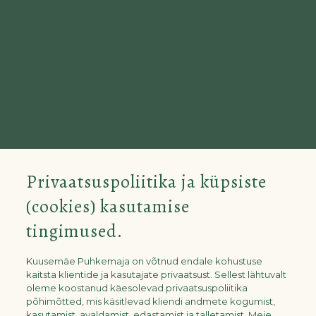
Privaatsuspoliitika ja küpsiste
(cookies) kasutamise
tingimused.
Kuusemäe Puhkemaja on võtnud endale kohustuse
kaitsta klientide ja kasutajate privaatsust. Sellest lähtuvalt
oleme koostanud käesolevad privaatsuspoliitika
põhimõtted, mis käsitlevad kliendi andmete kogumist,
kasutamist, avaldamist, edastamist ja talletamist. Meie