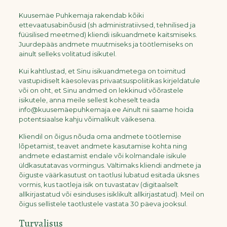
Kuusemäe Puhkemaja rakendab kõiki
ettevaatusabinõusid (sh administratiivsed, tehnilised ja
füüsilised meetmed) kliendi isikuandmete kaitsmiseks.
Juurdepääs andmete muutmiseks ja töötlemiseks on
ainult selleks volitatud isikutel.
Kui kahtlustad, et Sinu isikuandmetega on toimitud
vastupidiselt käesolevas privaatsuspoliitikas kirjeldatule
või on oht, et Sinu andmed on lekkinud võõrastele
isikutele, anna meile sellest koheselt teada
info@kuusemäepuhkemaja.ee Ainult nii saame hoida
potentsiaalse kahju võimalikult väikesena.
Kliendil on õigus nõuda oma andmete töötlemise
lõpetamist, teavet andmete kasutamise kohta ning
andmete edastamist endale või kolmandale isikule
üldkasutatavas vormingus. Vältimaks kliendi andmete ja
õiguste väärkasutust on taotlusi lubatud esitada üksnes
vormis, kus taotleja isik on tuvastatav (digitaalselt
allkirjastatud või esinduses isiklikult allkirjastatud). Meil on
õigus sellistele taotlustele vastata 30 päeva jooksul.
Turvalisus