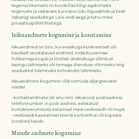
tegevus internetis on kooskõlas kõigi asjakohaste
tegevuste ja vastavate Euroopa Liidu õigusaktide ja Eesti
Vabariigi seadustega. Leia veidi aega ja tutvu meie
privaatsuspõhimõtetega.
Isikuandmete kogumine ja kasutamine
Isikuandmed on Sinu, kui eraisikuga konkreetselt või
kaudselt seostatavad andmed, mida Kuusemäe
Puhkemaja kogub ja töötleb üksikisikuga sõlmitud
lepingu täitmiseks või temaga ühenduse võtmiseks ning
seadustest tulenevate kohustuste täitmiseks.
Isikuandmete kogumine võib toimuda alljärgnevatel
viisidel:
• kontaktandmete (sh sinu nimi, isikukood, postiaadress,
telefoninumber, e-posti aadress, eelistatud
kontakteerumisviis) esitamisel meie veebisaidil või mujal;
• veebisaidi kasutamisel kliendi kontoinfost või küpsiste
(cookies) kaudu
Muude andmete kogumine